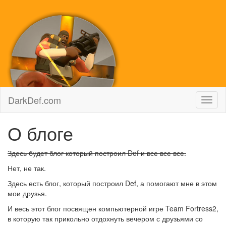
DarkDef.com
Toggl
naviga
О блоге
Здесь будет блог который построил Def и все все все.
Нет, не так.
Здесь есть блог, который построил Def, а помогают мне в этом
мои друзья.
И весь этот блог посвящен компьютерной игре Team Fortress2,
в которую так прикольно отдохнуть вечером с друзьями со